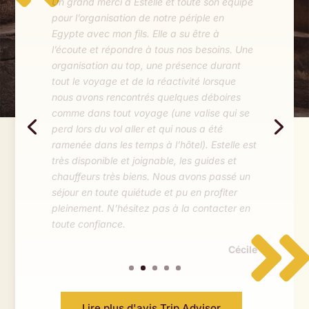
Merveilleux voyage sur le Nil et découverte
de trésors archéologiques ! Merci à Estelle
pour la parfaite organisation. De l’aéroport
aux visites, tout était parfaitement
orchestré. Merci à Marwa , Mahmoud et
Yasser pour leurs connaissances. Nous
reviendrons, et toujours avec Envie
d’Egypte.
Hervé
Lire plus d'avis Trip Advisor