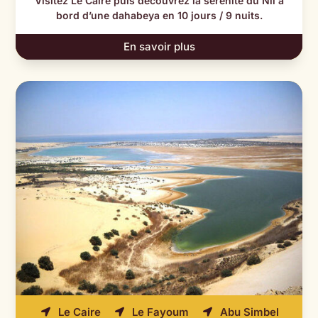
Visitez Le Caire puis découvrez la sérénité du Nil à
bord d’une dahabeya en 10 jours / 9 nuits.
En savoir plus
Le Caire
Le Fayoum
Abu Simbel


