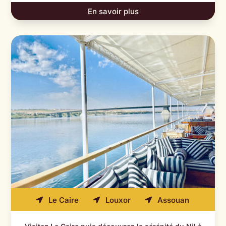
En savoir plus
Le Caire
Louxor
Assouan


