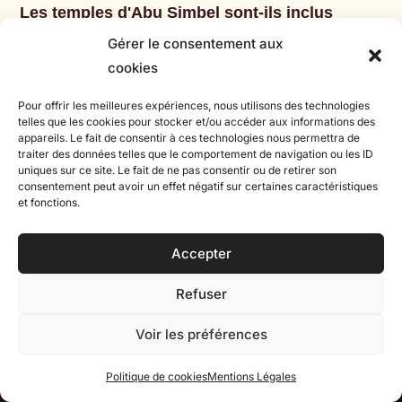
Les temples d'Abu Simbel sont-ils inclus
dans le circuit ?
Gérer le consentement aux
cookies
Quel est le rythme de ce circuit ?
Pour offrir les meilleures expériences, nous utilisons des technologies
telles que les cookies pour stocker et/ou accéder aux informations des
appareils. Le fait de consentir à ces technologies nous permettra de
Quelle est la meilleure période pour faire
traiter des données telles que le comportement de navigation ou les ID
uniques sur ce site. Le fait de ne pas consentir ou de retirer son
une croisière sur le Nil ?
consentement peut avoir un effet négatif sur certaines caractéristiques
et fonctions.
Peut-on personnaliser cet itinéraire ?
Accepter
Refuser
Voir les préférences
Politique de cookies
Mentions Légales