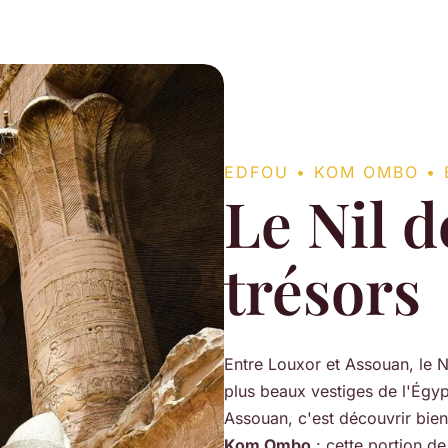
EDFOU • KOM OMBO • E
Le Nil d
trésors
Entre Louxor et Assouan, le N
plus beaux vestiges de l'Égypt
Assouan, c'est découvrir bien
Kom Ombo
: cette portion d