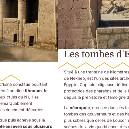
Les tombes d'
Situé à une trentaine de kilomètres
de Nekheb, est l'un des sites arc
'Esna constitue pourtant
Égypte. Capitale religieuse dédié
Dédié au dieu
Khnoum
, le
protectrice des pharaons et de la 
ux crues du Nil, il se
depuis la préhistoire et témoigne de
remarquablement
La
nécropole
, creusée dans les fa
nes richement décorées.
tombes des gouverneurs et des haut
ïque puis achevé sous la
plus sobres que celles de Louxor,
té enseveli sous plusieurs
scènes de la vie quotidienne, des e