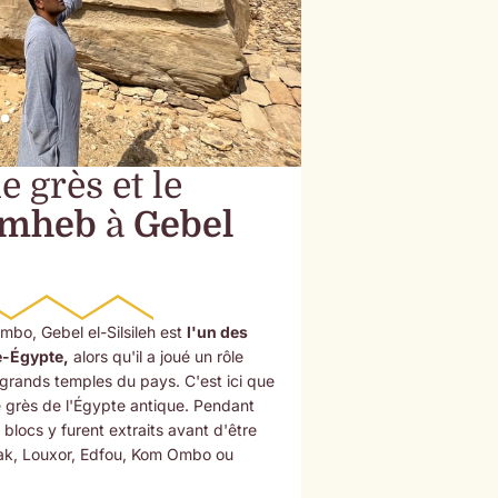
e grès et le
emheb
à
Gebel
bo, Gebel el-Silsileh est
l'un des
e-Égypte,
alors qu'il a joué un rôle
 grands temples du pays. C'est ici que
de grès de l'Égypte antique. Pendant
e blocs y furent extraits avant d'être
rnak, Louxor, Edfou, Kom Ombo ou