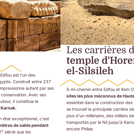
Les carrières d
temple d'Hor
el-Silsileh
'Edfou est l'un des
ypte. Construit entre 237
 impressionne autant par ses
À mi-chemin entre Edfou et Kom Om
 conservation. Avec ses
sites les plus méconnus de Haut
eur, il constitue le
essentiel dans la construction des
 Karnak.
se trouvait la principale carrière 
plus d'un millénaire, des milliers d
n état exceptionnel, c'est
transportés par le Nil jusqu'à Ka
 mètres de sable pendant
encore Philae.
ᵉ siècle que les