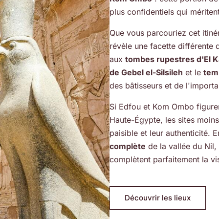
plus confidentiels qui mériten
Que vous parcouriez cet itinér
révèle une facette différente 
aux
tombes rupestres d'El 
de Gebel el-Silsileh
et le
tem
des bâtisseurs et de l'importa
Si Edfou et Kom Ombo figurent
Haute-Égypte, les sites moin
paisible et leur authenticité. 
complète
de la vallée du Nil, 
complètent parfaitement la vi
Découvrir les lieux