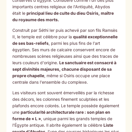
conservés d'Égypte. Considéré comme l'un des plus
importants centres religieux de l'Antiquité, Abydos
était le
principal lieu de culte du dieu Osiris, maître
du royaume des morts.
Construit par Séthi Ier puis achevé par son fils Ramsès
II, le temple est célèbre pour la
qualité exceptionnelle
de ses bas-reliefs
, parmi les plus fins de l'art
égyptien. Ses murs de calcaire conservent encore de
nombreuses scènes religieuses ainsi que des traces de
leurs couleurs d'origine.
Le sanctuaire est consacré à
sept divinités majeures, chacune disposant de sa
propre chapelle
, même si Osiris occupe une place
centrale dans l'ensemble du complexe.
Les visiteurs sont souvent émerveillés par la richesse
des décors, les colonnes finement sculptées et les
plafonds encore colorés. Le temple possède également
une
particularité architecturale rare : son plan en
forme de « L »
, unique parmi les grands temples de
l'Égypte antique. Il abrite également la célèbre
Liste
royale d'Abydos
, l'une des sources historiques les plus