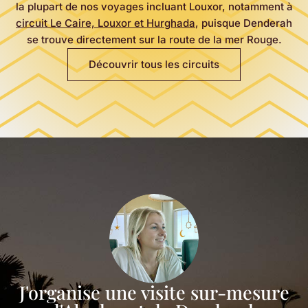
la plupart de nos voyages incluant Louxor, notamment à
circuit Le Caire, Louxor et Hurghada
, puisque Denderah
se trouve directement sur la route de la mer Rouge.
Découvrir tous les circuits
J'organise une visite sur-mesure